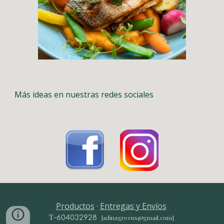
Más ideas en nuestras redes sociales
Productos
·
Entregas y Envíos
T-
604032928
[adinagreens@gmail.com]